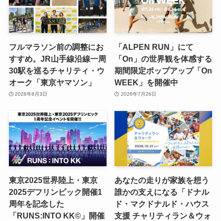
フルマラソン前の調整にお
「ALPEN RUN」にて
すすめ。JR山手線沿線一周
「On」の世界観を体感する
30駅を巡るチャリティ・ウ
期間限定ポップアップ「On
オーク「東京ヤマソン」
WEEK」を開催中
2026年8月3日
2026年7月26日
東京2025世界陸上・東京
あなたの走りが家族を想う
2025デフリンピック開催1
誰かの支えになる「ドナル
周年を記念した
ド・マクドナルド・ハウス
「RUNS:INTO KK©」開催
支援 チャリティラン＆ウォ