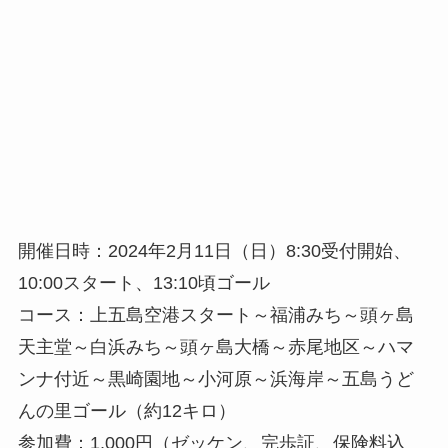
開催日時：2024年2月11日（日）8:30受付開始、
10:00スタート、13:10頃ゴール
コース：上五島空港スタート～福浦みち～頭ヶ島
天主堂～白浜みち～頭ヶ島大橋～赤尾地区～ハマ
ンナ付近～黒崎園地～小河原～浜海岸～五島うど
んの里ゴール（約12キロ）
参加費：1,000円（ゼッケン、完歩証、保険料込