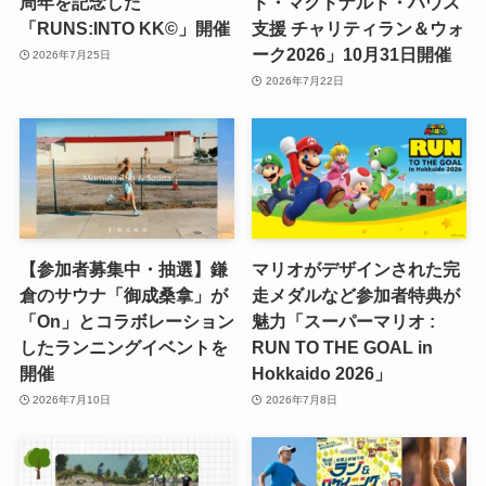
周年を記念した
ド・マクドナルド・ハウス
「RUNS:INTO KK©」開催
支援 チャリティラン＆ウォ
ーク2026」10月31日開催
2026年7月25日
2026年7月22日
【参加者募集中・抽選】鎌
マリオがデザインされた完
倉のサウナ「御成桑拿」が
走メダルなど参加者特典が
「On」とコラボレーション
魅力「スーパーマリオ :
したランニングイベントを
RUN TO THE GOAL in
開催
Hokkaido 2026」
2026年7月10日
2026年7月8日