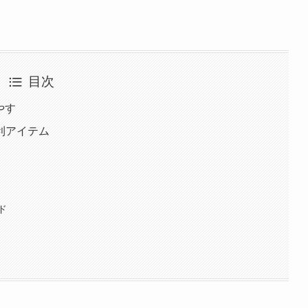
目次
やす
利アイテム
ド