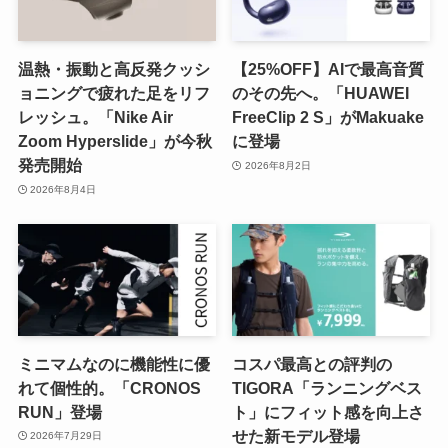
温熱・振動と高反発クッシ
【25%OFF】AIで最高音質
ョニングで疲れた足をリフ
のその先へ。「HUAWEI
レッシュ。「Nike Air
FreeClip 2 S」がMakuake
Zoom Hyperslide」が今秋
に登場
発売開始
2026年8月2日
2026年8月4日
ミニマムなのに機能性に優
コスパ最高との評判の
れて個性的。「CRONOS
TIGORA「ランニングベス
RUN」登場
ト」にフィット感を向上さ
せた新モデル登場
2026年7月29日