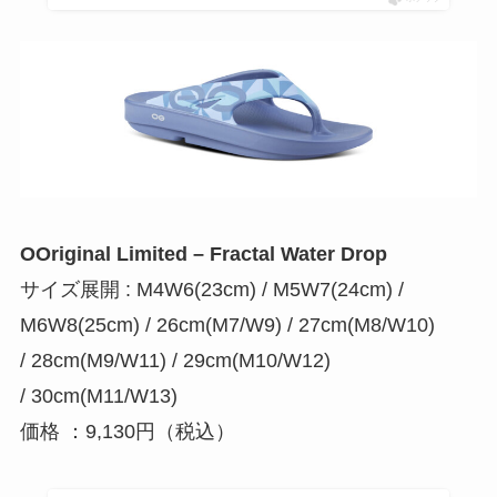
OOriginal Limited – Fractal Water Drop
サイズ展開 : M4W6(23cm) / M5W7(24cm) /
M6W8(25cm) / 26cm(M7/W9) / 27cm(M8/W10)
/ 28cm(M9/W11) / 29cm(M10/W12)
/ 30cm(M11/W13)
価格 ：9,130円（税込）