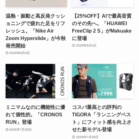
温熱・振動と高反発クッシ
【25%OFF】AIで最高音質
ョニングで疲れた足をリフ
のその先へ。「HUAWEI
レッシュ。「Nike Air
FreeClip 2 S」がMakuake
Zoom Hyperslide」が今秋
に登場
発売開始
2026年8月2日
2026年8月4日
ミニマムなのに機能性に優
コスパ最高との評判の
れて個性的。「CRONOS
TIGORA「ランニングベス
RUN」登場
ト」にフィット感を向上さ
せた新モデル登場
2026年7月29日
2026年7月28日