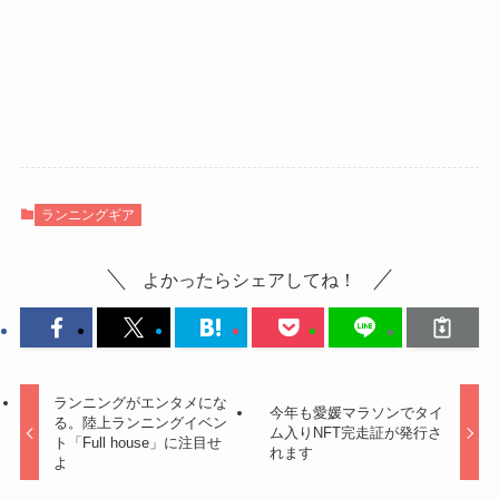
ランニングギア
よかったらシェアしてね！
ランニングがエンタメにな
今年も愛媛マラソンでタイ
る。陸上ランニングイベン
ム入りNFT完走証が発行さ
ト「Full house」に注目せ
れます
よ