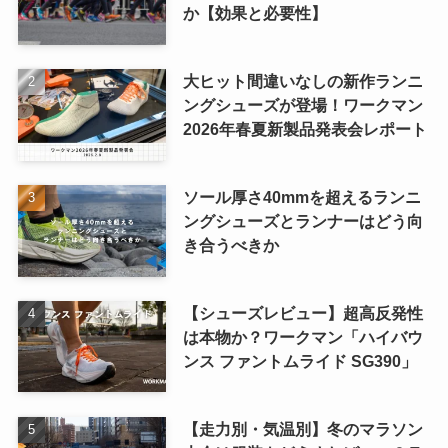
か【効果と必要性】
大ヒット間違いなしの新作ランニ
ングシューズが登場！ワークマン
2026年春夏新製品発表会レポート
ソール厚さ40mmを超えるランニ
ングシューズとランナーはどう向
き合うべきか
【シューズレビュー】超高反発性
は本物か？ワークマン「ハイバウ
ンス ファントムライド SG390」
【走力別・気温別】冬のマラソン