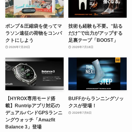
ポンプ＆圧縮袋を使ってマ
技術も経験も不要。“貼る
ラソン遠征の荷物をコンパ
だけ”で出力がアップする
クトにしよう
足裏テープ「BOOST」
2026年7月20日
2026年7月18日
【HYROX専用モード搭
BUFFからランニングソッ
載】Runtripアプリ対応の
クスが登場！
デュアルバンドGPSランニ
2026年7月6日
ングウォッチ「Amazfit
Balance 3」登場