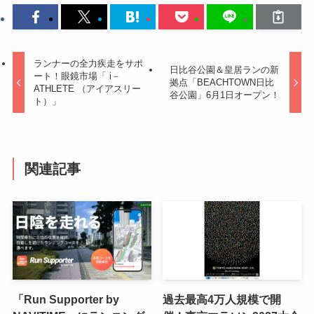
ランナーの全力疾走をサポ
日比谷公園＆皇居ランの新
ート！眼鏡市場「 i－
拠点「BEACHTOWN日比
ATHLETE （アイアスリー
谷公園」6月1日オープン！
ト）」
関連記事
「Run Supporter by
過去最高4万人規模で開