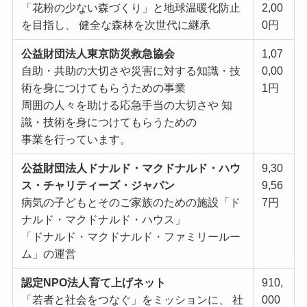
「花粉の少ない森づくり」と地球温暖化防⽌
2,00
を⽬指し、 健全な森林を次世代に継承
0円
公益財団法⼈東京防災救急協会
1,07
⾃助・共助の⼤切さや災害に対する知識・技
0,00
術を⾝につけてもらうための事業
1円
周囲の⼈々を助ける応急⼿当の⼤切さや 知
識・技術を⾝につけてもらうための
事業を⾏っています。
公益財団法⼈ドナルド・マクドナルド・ハウ
9,30
ス・チャリティーズ・ジャパン
9,56
病気の⼦どもとそのご家族のための施設「ド
7円
ナルド・マクドナルド・ハウス」
「ドナルド・マクドナルド・ファミリールー
ム」の運営
認定NPO法⼈育て上げネット
910,
「若者と社会をつなぐ」をミッションに、 社
000