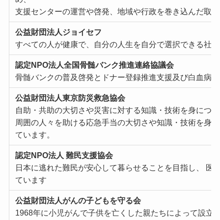
⽀援センターの運営や啓発、地域や⾏政を巻き込んだ取り
公益財団法⼈ジョイセフ
すべての⼈が健康で、⾃分の⼈⽣を⾃分で選択できる社
認定NPO法⼈全国⾻髄バンク推進連絡協議会
⾻髄バンクの普及啓発とドナー登録推進⽀援及び⽩⾎病の
公益財団法⼈東京防災救急協会
⾃助・共助の⼤切さや災害に対する知識・技術を⾝につけ
周囲の⼈々を助ける応急⼿当の⼤切さや知識・技術を⾝に
ています。
認定NPO法⼈ 難⺠⽀援協会
⽇本に逃れた難⺠が安⼼して暮らせることを⽬指し、 医
ています
公益財団法⼈がんの⼦どもを守る会
1968年に⼩児がんで⼦供を亡くした親たちによって設⽴