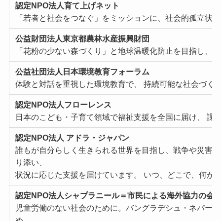
認定NPO法⼈育て上げネット
「若者と社会をつなぐ」をミッションに、社会的孤⽴状態
公益財団法⼈東京都農林⽔産振興財団
「花粉の少ない森づくり」と地球温暖化防⽌を⽬指し、健
公益社団法⼈⽇本環境教育フォーラム
体験と対話を重視した環境教育で、 持続可能な社会づく
認定NPO法⼈フローレンス
⽇本のこども・⼦育て領域で福祉⽀援を全国に届け、 課
認定NPO法⼈ アドラ・ジャパン
誰もが⾃分らしく⽣きられる世界を⽬指し、戦争や災害の
り添い、
状況に応じた⽀援を届けています。 いつ、どこで、何が
認定NPO法⼈シャプラニール＝市⺠による海外協⼒の会
児童労働のない社会のために。バングラデシュ・ネパール
め、