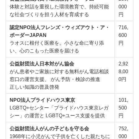
体験と対話を重視した環境教育で、持続可能
000
な社会づくりを担う⼈材を育成する
円
認定NPO法⼈フレンズ・ウィズアウト・ア・
716,
ボーダーJAPAN
600
ラオスに根付く医療を。⼩さな命に寄り添
円
い、⼼のこもった医療を届ける
公益財団法⼈⽇本対がん協会
2,92
がん患者やご家族に対する無料がん電話相談
8,00
窓⼝の運営⽀援、 がん予防・検診の推進
0円
正しい知識の普及啓発
NPO法⼈プライドハウス東京
101,
LGBTQ+センター「プライドハウス東京レガ
500
シー」の運営と LGBTQ+ユース⽀援を提供
円
公益財団法⼈がんの⼦どもを守る会
752,
1968年に⼩児がんで⼦供を亡くした親たちに
000