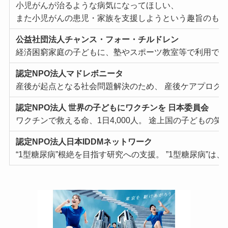
⼩児がんが治るような病気になってほしい、
また⼩児がんの患児・家族を⽀援しようという趣旨のもと
公益社団法⼈チャンス・フォー・チルドレン
経済困窮家庭の⼦どもに、塾やスポーツ教室等で利⽤でき
認定NPO法⼈マドレボニータ
産後が起点となる社会問題解決のため、 産後ケアプログ
認定NPO法⼈ 世界の⼦どもにワクチンを ⽇本委員会
ワクチンで救える命、1⽇4,000⼈。 途上国の⼦どもの笑
認定NPO法⼈⽇本IDDMネットワーク
“1型糖尿病”根絶を⽬指す研究への⽀援。 ”1型糖尿病”は