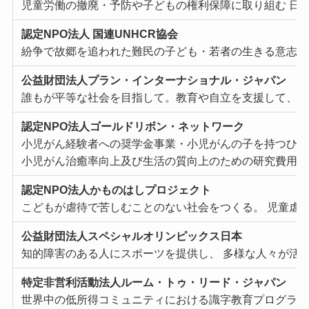
児童労働の撤廃・予防や⼦どもの権利保障に取り組む ⽇本
認定NPO法⼈ 国連UNHCR協会
紛争で故郷を追われた難⺠の⼦ども・若者の⽣きる意志を
公益財団法⼈プラン・インターナショナル・ジャパン
誰もが平等な社会を⽬指して。教育や⾃⽴を⽀援して、⼥
認定NPO法⼈ゴールドリボン・ネットワーク
⼩児がん経験者への奨学⾦事業・⼩児がんの⼦を持つひと
⼩児がん治癒率向上及び⽣活の質向上のための研究費⽤助
認定NPO法⼈かものはしプロジェクト
こどもが虐待で苦しむことのない社会をつくる。 児童虐
公益財団法⼈スペシャルオリンピックス⽇本
知的障害のある⼈にスポーツを提供し、 多様な⼈々が活
特定⾮営利活動法⼈ルーム・トゥ・リード・ジャパン
世界中の低所得コミュニティにおける識字教育プログラム