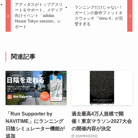
アディダスがトップアスリ
ランニングだけじゃない！
ートをサポート。メディア
ガーミンの新作フィットネ
向けイベント「adidas
スウォッチ「Venu 4」が完
House Tokyo session」レ
璧すぎる
ポート
関連記事
「Run Supporter by
過去最高4万人規模で開
NAVITIME」にランニング
催！東京マラソン2027大会
日陰シミュレーター機能が
の開催内容が決定
追加
2026年6月25日