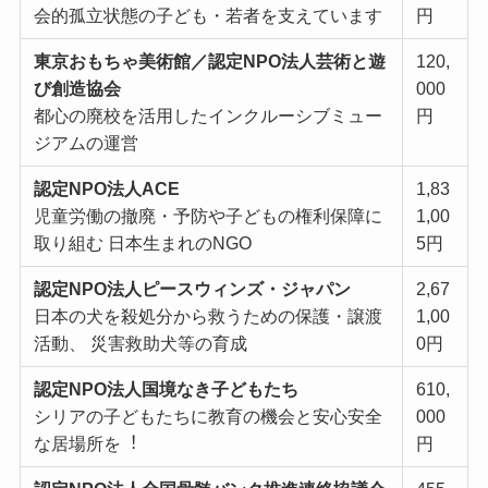
会的孤⽴状態の⼦ども・若者を⽀えています
円
東京おもちゃ美術館／認定NPO法⼈芸術と遊
120,
び創造協会
000
都⼼の廃校を活⽤したインクルーシブミュー
円
ジアムの運営
認定NPO法⼈ACE
1,83
児童労働の撤廃・予防や⼦どもの権利保障に
1,00
取り組む ⽇本⽣まれのNGO
5円
認定NPO法⼈ピースウィンズ・ジャパン
2,67
⽇本の⽝を殺処分から救うための保護・譲渡
1,00
活動、 災害救助⽝等の育成
0円
認定NPO法⼈国境なき⼦どもたち
610,
シリアの⼦どもたちに教育の機会と安⼼安全
000
な居場所を︕
円