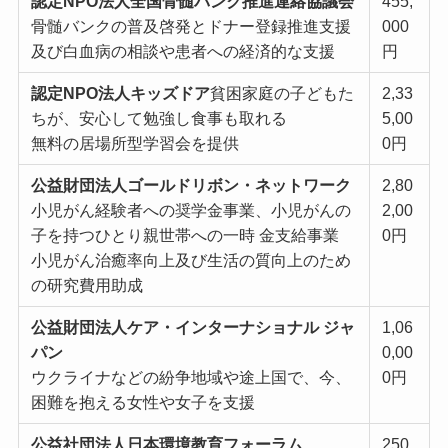
認定NPO法⼈全国⾻髄バンク推進連絡協議会
455,
⾻髄バンクの普及啓発とドナー登録推進⽀援
000
及び⽩⾎病の相談や患者への経済的な⽀援
円
認定NPO法⼈キッズドア
貧困家庭の⼦どもた
2,33
ちが、安⼼して勉強し⾷事も取れる
5,00
無料の居場所型学習会を提供
0円
公益財団法⼈ゴールドリボン・ネットワーク
2,80
⼩児がん経験者への奨学⾦事業、⼩児がんの
2,00
⼦を持つひとり親世帯への⼀時 ⾦⽀給事業
0円
⼩児がん治癒率向上及び⽣活の質向上のため
の研究費⽤助成
公益財団法⼈ケア・インターナショナル ジャ
1,06
パン
0,00
ウクライナなどの紛争地域や途上国で、今、
0円
困難を抱える⼥性や⼥⼦を⽀援
公益社団法⼈⽇本環境教育フォーラム
250,