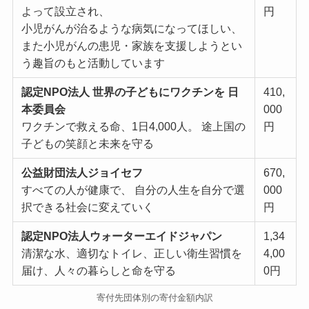
よって設⽴され、
円
⼩児がんが治るような病気になってほしい、
また⼩児がんの患児・家族を⽀援しようとい
う趣旨のもと活動しています
認定NPO法⼈ 世界の⼦どもにワクチンを ⽇
410,
本委員会
000
ワクチンで救える命、1⽇4,000⼈。 途上国の
円
⼦どもの笑顔と未来を守る
公益財団法⼈ジョイセフ
670,
すべての⼈が健康で、 ⾃分の⼈⽣を⾃分で選
000
択できる社会に変えていく
円
認定NPO法⼈ウォーターエイドジャパン
1,34
清潔な⽔、適切なトイレ、正しい衛⽣習慣を
4,00
届け、⼈々の暮らしと命を守る
0円
寄付先団体別の寄付⾦額内訳