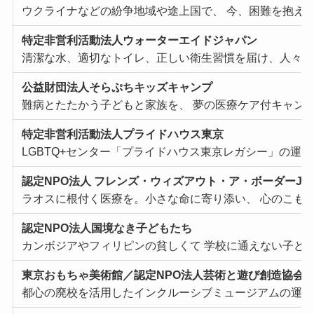
ウクライナなどの紛争地域や途上国で、 今、困難を抱え
特定⾮営利活動法⼈ウォーターエイドジャパン
清潔な⽔、適切なトイレ、正しい衛⽣習慣を届け、⼈々の
公益財団法⼈そらぷちキッズキャンプ
難病とたたかう⼦どもと家族を、 夢の医療ケア付キャン
特定⾮営利活動法⼈プライドハウス東京
LGBTQ+センター「プライドハウス東京レガシー」の運営と
認定NPO法⼈ フレンズ・ウィズアウト・ア・ボーダーJA
ラオスに根付く医療を。⼩さな命に寄り添い、 ⼼のこも
認定NPO法⼈国境なき⼦どもたち
カンボジアやフィリピンの貧しくて 学校に通えない⼦ど
東京おもちゃ美術館／認定NPO法⼈芸術と遊び創造協会
都⼼の廃校を活⽤したインクルーシブミュージアムの運