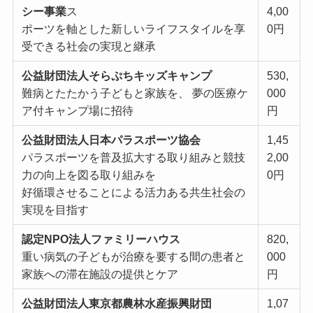
シー事業
ス
4,00
ポーツを軸とした新しいライフスタイルを享
0円
受できる社会の実現と継承
公益財団法⼈そらぷちキッズキャンプ
530,
難病とたたかう⼦どもと家族を、 夢の医療ケ
000
ア付キャンプ場に招待
円
公益財団法⼈⽇本パラスポーツ協会
1,45
パラスポーツを普及拡⼤する取り組みと競技
2,00
⼒の向上を図る取り組みを
0円
好循環させることによる活⼒ある共⽣社会の
実現を⽬指す
認定NPO法⼈ファミリーハウス
820,
重い病気の⼦どもが治療を要する間の患者と
000
家族への滞在施設の提供とケア
円
公益財団法⼈東京都農林⽔産振興財団
1,07