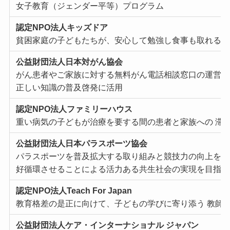
⼥⼦教育（ジェンダー平等）プログラム
認定NPO法⼈キッズドア
貧困家庭の⼦どもたちが、安⼼して勉強し⾷事も取れる 
公益財団法⼈⽇本対がん協会
がん患者やご家族に対する無料がん電話相談窓⼝の運営、
正しい知識の普及啓発に活⽤
認定NPO法⼈ファミリーハウス
重い病気の⼦どもが治療を要する間の患者と家族への 滞
公益財団法⼈⽇本パラスポーツ協会
パラスポーツを普及拡⼤する取り組みと競技⼒の向上を図
好循環させることによる活⼒ある共⽣社会の実現を⽬指す
認定NPO法⼈Teach For Japan
教育格差の是正に向けて、⼦どもの学びに寄り添う 教師
公益財団法⼈ケア・インターナショナル ジャパン