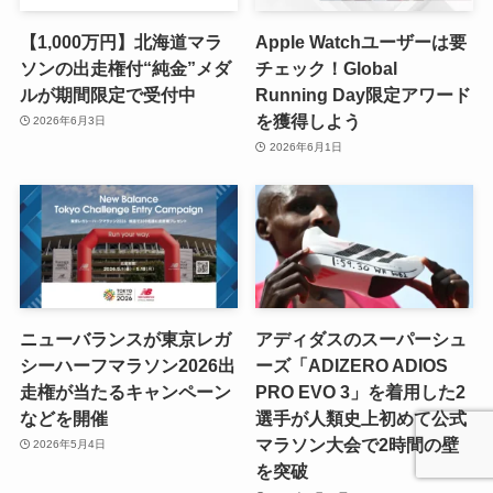
【1,000万円】北海道マラ
Apple Watchユーザーは要
ソンの出走権付“純金”メダ
チェック！Global
ルが期間限定で受付中
Running Day限定アワード
を獲得しよう
2026年6月3日
2026年6月1日
ニューバランスが東京レガ
アディダスのスーパーシュ
シーハーフマラソン2026出
ーズ「ADIZERO ADIOS
走権が当たるキャンペーン
PRO EVO 3」を着用した2
などを開催
選手が人類史上初めて公式
マラソン大会で2時間の壁
2026年5月4日
を突破