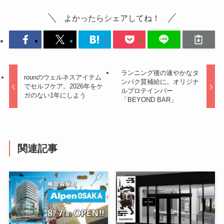
よかったらシェアしてね！
ランニング後の速やかなタ
rounのウェルネスアイテム
ンパク質補給に。オリジナ
でセルフケア。2026年をケ
ルプロテインバー
ガのない1年にしよう
「BEYOND BAR」
関連記事