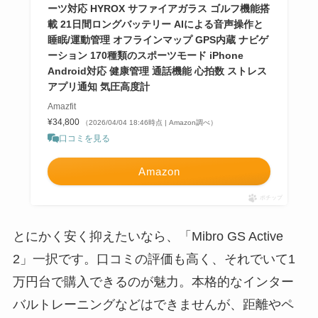
ーツ対応 HYROX サファイアガラス ゴルフ機能搭
載 21日間ロングバッテリー AIによる音声操作と
睡眠/運動管理 オフラインマップ GPS内蔵 ナビゲ
ーション 170種類のスポーツモード iPhone
Android対応 健康管理 通話機能 心拍数 ストレス
アプリ通知 気圧高度計
Amazfit
¥34,800
（2026/04/04 18:46時点 | Amazon調べ）
口コミを見る
Amazon
ポチップ
とにかく安く抑えたいなら、「Mibro GS Active
2」一択です。口コミの評価も高く、それでいて1
万円台で購入できるのが魅力。本格的なインター
バルトレーニングなどはできませんが、距離やペ