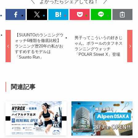
よかったらシェアしてね！
【SUUNTOのランニングウ
男子ってこういうの好きじ
ォッチ6種類を徹底比較】
ゃん。ポラールのタフネス
ランニング歴20年の私がお
ランニングウォッチ
すすめするモデルは
「POLAR Street X」登場
「Suunto Run」
関連記事