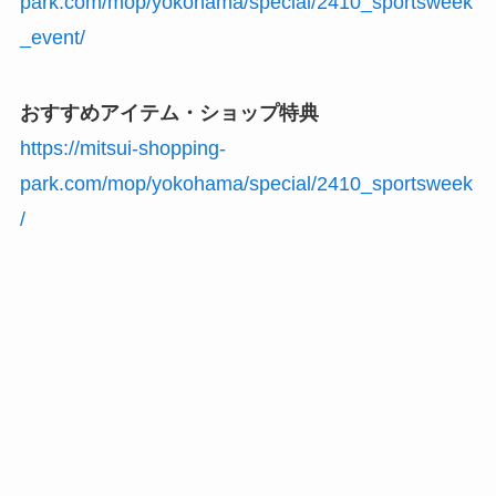
park.com/mop/yokohama/special/2410_sportsweek
_event/
おすすめアイテム・ショップ特典
https://mitsui-shopping-
park.com/mop/yokohama/special/2410_sportsweek
/