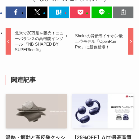
北米で20万足を販売！ニュ
Shokzの骨伝導イヤホン最
ーバランスの高機能インソ
上位モデル「OpenRun
ール 「NB SHAPED BY
Pro」に新色登場！
SUPERfeet®」
関連記事
温熱・振動と高反発クッシ
【25%OFF】AIで最高音質