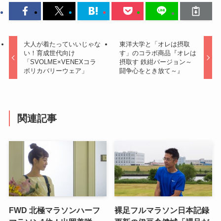
大人が着たっていいじゃな
東洋大学と「オレは摂取
い！育成世代向け
す」のコラボ商品『オレは
「SVOLME×VENEXコラ
摂取す 鉄紺バージョン～
ボリカバリーウェア」
闘争心をとき放て～』
関連記事
FWD 北極マラソンハーフ
裸足フルマラソン日本記録