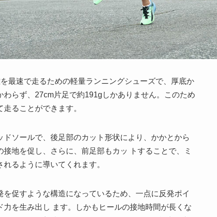
0kmの距離を最速で走るための軽量ランニングシューズで、厚底か
わらず、27cm片足で約191gしかありません。このため
て走ることができます。
ッドソールで、後足部のカット形状により、かかとから
の接地を促し、さらに、前足部もカッ トすることで、ミ
されるように導いてくれます。
発を促すような構造になっているため、一点に反発ポイ
ド力を生み出し ます。しかもヒールの接地時間が長くな