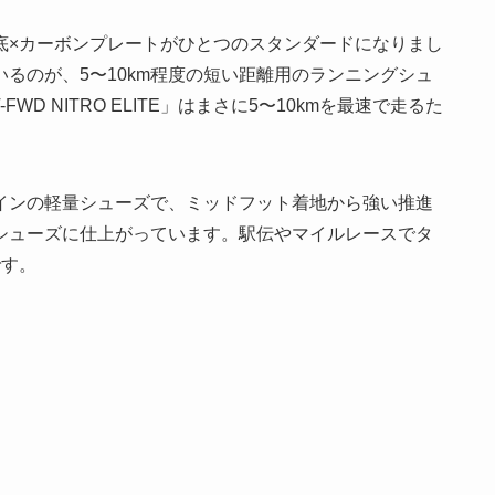
底×カーボンプレートがひとつのスタンダードになりまし
るのが、5〜10km程度の短い距離用のランニングシュ
D NITRO ELITE」はまさに5〜10kmを最速で走るた
インの軽量シューズで、ミッドフット着地から強い推進
シューズに仕上がっています。駅伝やマイルレースでタ
です。