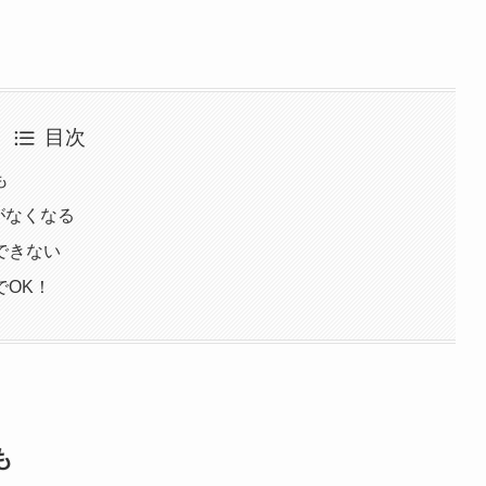
目次
も
駄がなくなる
できない
でOK！
も