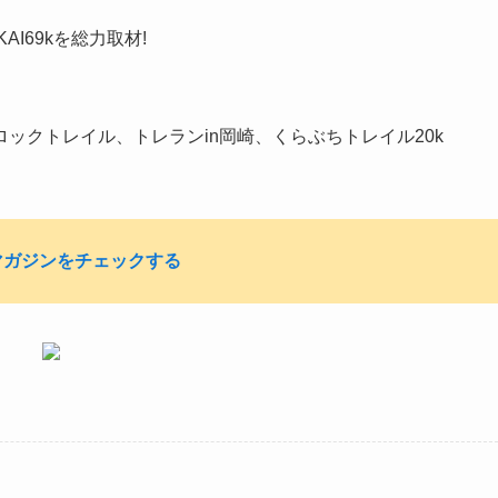
I69kを総力取材!
ックトレイル、トレランin岡崎、くらぶちトレイル20k
マガジンを
チェックする