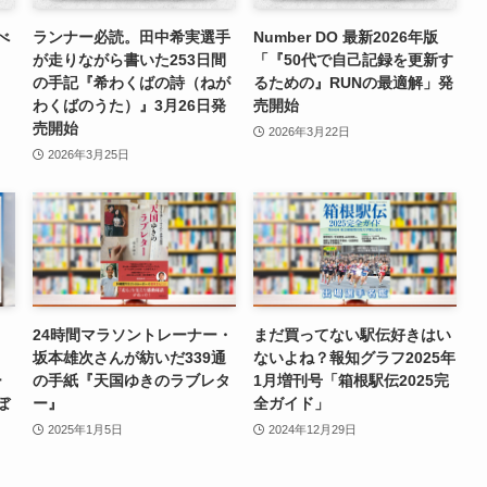
べ
ランナー必読。田中希実選手
Number DO 最新2026年版
が走りながら書いた253日間
「『50代で自己記録を更新す
の手記『希わくばの詩（ねが
るための』RUNの最適解」発
わくばのうた）』3月26日発
売開始
売開始
2026年3月22日
2026年3月25日
24時間マラソントレーナー・
まだ買ってない駅伝好きはい
る
坂本雄次さんが紡いだ339通
ないよね？報知グラフ2025年
ー
の手紙『天国ゆきのラブレタ
1月増刊号「箱根駅伝2025完
ぼ
ー』
全ガイド」
2025年1月5日
2024年12月29日