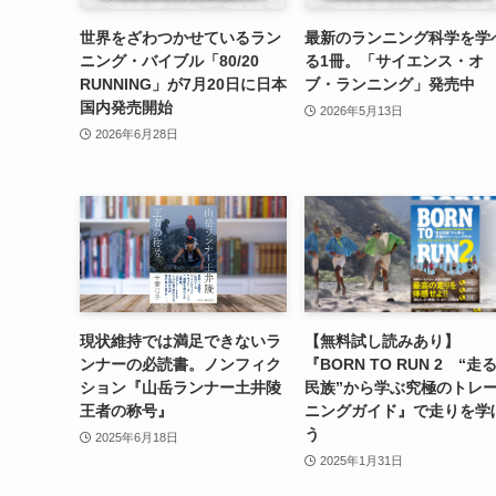
世界をざわつかせているラン
最新のランニング科学を学
ニング・バイブル「80/20
る1冊。「サイエンス・オ
RUNNING」が7月20日に日本
ブ・ランニング」発売中
国内発売開始
2026年5月13日
2026年6月28日
現状維持では満足できないラ
【無料試し読みあり】
ンナーの必読書。ノンフィク
『BORN TO RUN 2 “走
ション『山岳ランナー土井陵
民族”から学ぶ究極のトレ
王者の称号』
ニングガイド』で走りを学
う
2025年6月18日
2025年1月31日