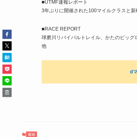
■UTMF速報レポート
3年ぶりに開催された100マイルクラスと新KA
■RACE REPORT
球磨川リバイバルトレイル、かたのビッグロ
他
d
書籍