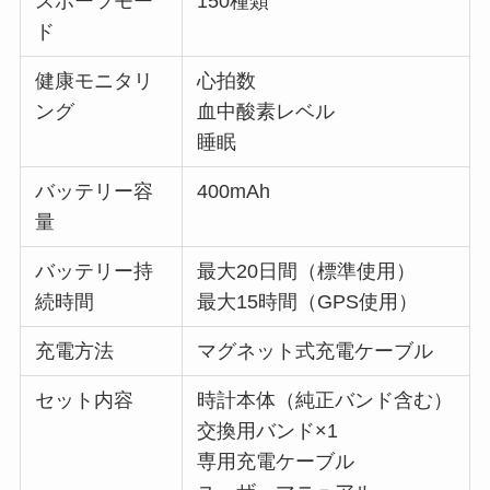
スポーツモー
150種類
ド
健康モニタリ
心拍数
ング
血中酸素レベル
睡眠
バッテリー容
400mAh
量
バッテリー持
最大20日間（標準使用）
続時間
最大15時間（GPS使用）
充電方法
マグネット式充電ケーブル
セット内容
時計本体（純正バンド含む）
交換用バンド×1
専用充電ケーブル