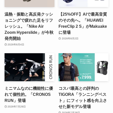
温熱・振動と高反発クッシ
【25%OFF】AIで最高音質
ョニングで疲れた足をリフ
のその先へ。「HUAWEI
レッシュ。「Nike Air
FreeClip 2 S」がMakuake
Zoom Hyperslide」が今秋
に登場
発売開始
2026年8月2日
2026年8月4日
ミニマムなのに機能性に優
コスパ最高との評判の
れて個性的。「CRONOS
TIGORA「ランニングベス
RUN」登場
ト」にフィット感を向上さ
せた新モデル登場
2026年7月29日
2026年7月28日