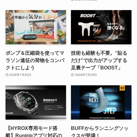
ポンプ＆圧縮袋を使ってマ
技術も経験も不要。“貼る
ラソン遠征の荷物をコンパ
だけ”で出力がアップする
クトにしよう
足裏テープ「BOOST」
2026年7月20日
2026年7月18日
【HYROX専用モード搭
BUFFからランニングソッ
載】Runtripアプリ対応の
クスが登場！