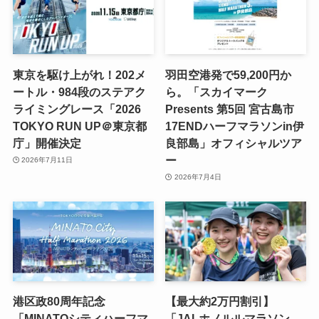
東京を駆け上がれ！202メ
羽田空港発で59,200円か
ートル・984段のステアク
ら。「スカイマーク
ライミングレース「2026
Presents 第5回 宮古島市
TOKYO RUN UP＠東京都
17ENDハーフマラソンin伊
庁」開催決定
良部島」オフィシャルツア
ー
2026年7月11日
2026年7月4日
港区政80周年記念
【最大約2万円割引】
「MINATOシティハーフマ
「JALホノルルマラソン