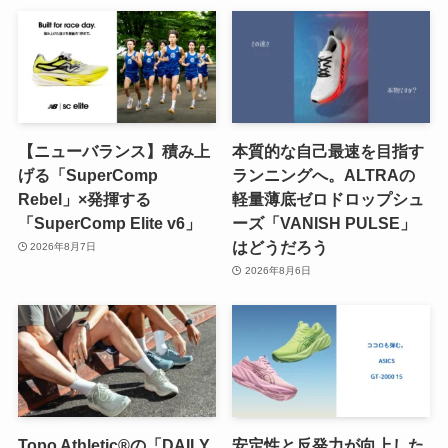
【ニューバランス】積み上
本質的な自己最速を目指す
げる「SuperComp
ランニングへ。ALTRAの
Rebel」×発揮する
軽量薄底ゼロドロップシュ
「SuperComp Elite v6」
ーズ「VANISH PULSE」
はどうだろう
2026年8月7日
2026年8月6日
Topo Athletic®の「DAILY
安定性と反発力が向上した