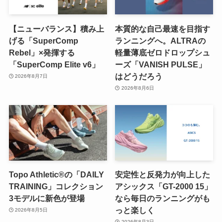
【ニューバランス】積み上
本質的な自己最速を目指す
げる「SuperComp
ランニングへ。ALTRAの
Rebel」×発揮する
軽量薄底ゼロドロップシュ
「SuperComp Elite v6」
ーズ「VANISH PULSE」
はどうだろう
2026年8月7日
2026年8月6日
Topo Athletic®の「DAILY
安定性と反発力が向上した
TRAINING」コレクション
アシックス「GT-2000 15」
3モデルに新色が登場
なら毎日のランニングがも
っと楽しく
2026年8月5日
2026年8月3日