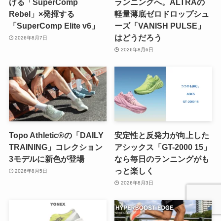
げる「SuperComp
ランニングへ。ALTRAの
Rebel」×発揮する
軽量薄底ゼロドロップシュ
「SuperComp Elite v6」
ーズ「VANISH PULSE」
はどうだろう
2026年8月7日
2026年8月6日
Topo Athletic®の「DAILY
安定性と反発力が向上した
TRAINING」コレクション
アシックス「GT-2000 15」
3モデルに新色が登場
なら毎日のランニングがも
っと楽しく
2026年8月5日
2026年8月3日