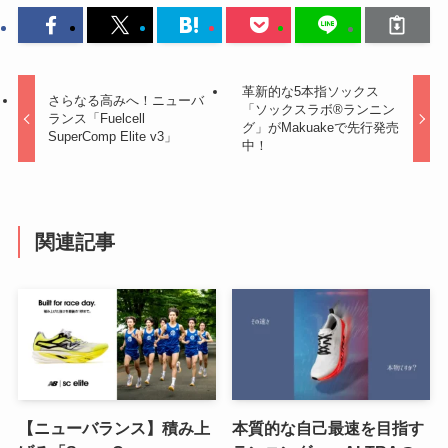
革新的な5本指ソックス
さらなる高みへ！ニューバ
「ソックスラボ®ランニン
ランス「Fuelcell
グ」がMakuakeで先行発売
SuperComp Elite v3」
中！
関連記事
【ニューバランス】積み上
本質的な自己最速を目指す