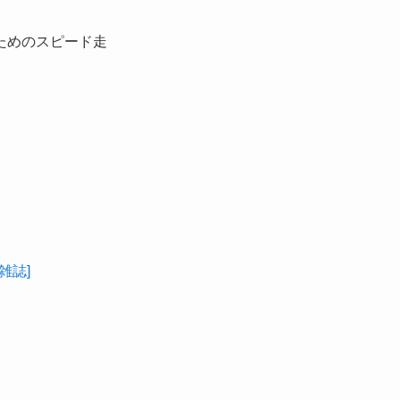
ためのスピード走
[雑誌]