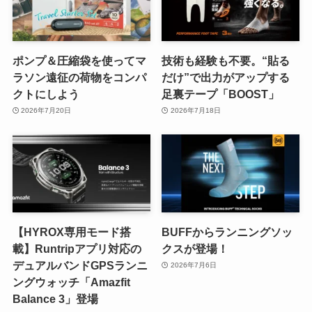
ポンプ＆圧縮袋を使ってマ
技術も経験も不要。“貼る
ラソン遠征の荷物をコンパ
だけ”で出力がアップする
クトにしよう
足裏テープ「BOOST」
2026年7月20日
2026年7月18日
【HYROX専用モード搭
BUFFからランニングソッ
載】Runtripアプリ対応の
クスが登場！
デュアルバンドGPSランニ
2026年7月6日
ングウォッチ「Amazfit
Balance 3」登場