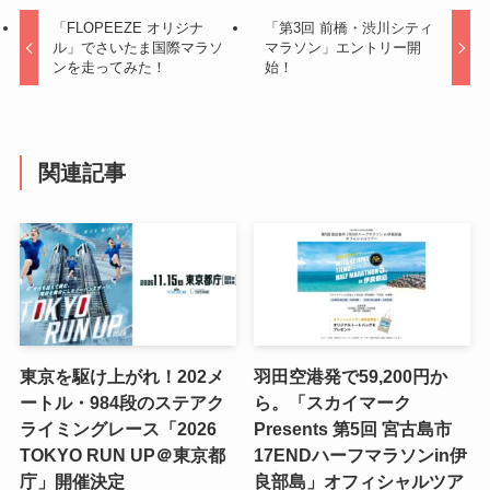
「FLOPEEZE オリジナ
「第3回 前橋・渋川シティ
ル」でさいたま国際マラソ
マラソン」エントリー開
ンを走ってみた！
始！
関連記事
東京を駆け上がれ！202メ
羽田空港発で59,200円か
ートル・984段のステアク
ら。「スカイマーク
ライミングレース「2026
Presents 第5回 宮古島市
TOKYO RUN UP＠東京都
17ENDハーフマラソンin伊
庁」開催決定
良部島」オフィシャルツア