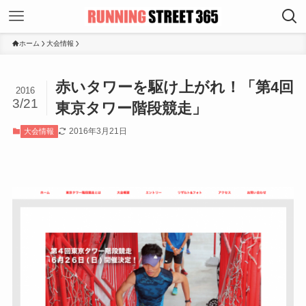
ホーム
大会情報
赤いタワーを駆け上がれ！「第4回
2016
3/21
東京タワー階段競走」
2016年3月21日
大会情報