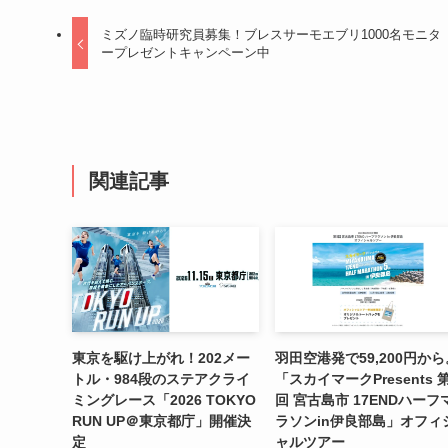
ミズノ臨時研究員募集！ブレスサーモエブリ1000名モニタ
ープレゼントキャンペーン中
関連記事
東京を駆け上がれ！202メー
羽田空港発で59,200円から
トル・984段のステアクライ
「スカイマークPresents 
ミングレース「2026 TOKYO
回 宮古島市 17ENDハーフ
RUN UP＠東京都庁」開催決
ラソンin伊良部島」オフィ
定
ャルツアー