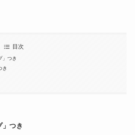
目次
プ」つき
つき
プ」つき