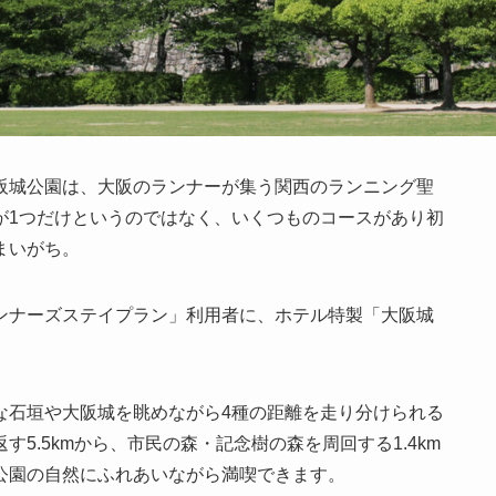
阪城公園は、大阪のランナーが集う関西のランニング聖
が1つだけというのではなく、いくつものコースがあり初
まいがち。
ンナーズステイプラン」利用者に、ホテル特製「大阪城
。
な石垣や大阪城を眺めながら4種の距離を走り分けられる
5.5kmから、市民の森・記念樹の森を周回する1.4km
公園の自然にふれあいながら満喫できます。