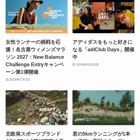
女性ランナーの挑戦を応
アディダスをもっと好きに
援！名古屋ウィメンズマラ
なる「adiClub Days」開催
ソン 2027：New Balance
中
Challenge Entryキャンペ
2026年4月12日
ーン第1弾開催
2026年7月7日
北欧発スポーツブランド
君の5kmランニングが1本