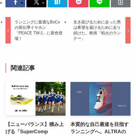
ランニングに最適なBoCo
生き延びるために走った男
の骨伝導イヤホン
は希望を届けるために走り
「PEACE TW-1」に新色登
続けた。映画「戦火のラン
場！
ナー」
関連記事
【ニューバランス】積み上
本質的な自己最速を目指す
げる「SuperComp
ランニングへ。ALTRAの