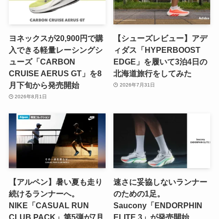
ヨネックスが20,900円で購
【シューズレビュー】アデ
入できる軽量レーシングシ
ィダス「HYPERBOOST
ューズ「CARBON
EDGE」を履いて3泊4日の
CRUISE AERUS GT」を8
北海道旅行をしてみた
月下旬から発売開始
2026年7月31日
2026年8月1日
【アルペン】暑い夏も走り
速さに妥協しないランナー
続けるランナーへ。
のための1足。
NIKE「CASUAL RUN
Saucony「ENDORPHIN
CLUB PACK」第5弾が7月
ELITE 3」が発売開始