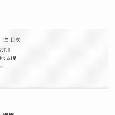
目次
を採用
使える1足
ン！