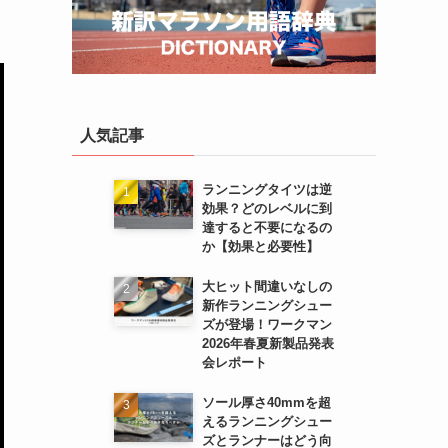
人気記事
ランニングタイツは逆
効果？どのレベルに到
達すると不要になるの
か【効果と必要性】
大ヒット間違いなしの
新作ランニングシュー
ズが登場！ワークマン
2026年春夏新製品発表
会レポート
ソール厚さ40mmを超
えるランニングシュー
ズとランナーはどう向