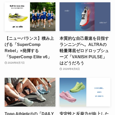
【ニューバランス】積み上
本質的な自己最速を目指す
げる「SuperComp
ランニングへ。ALTRAの
Rebel」×発揮する
軽量薄底ゼロドロップシュ
「SuperComp Elite v6」
ーズ「VANISH PULSE」
はどうだろう
2026年8月7日
2026年8月6日
Topo Athletic®の「DAILY
安定性と反発力が向上した