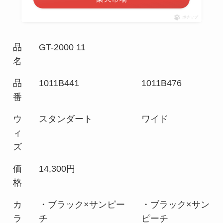
ポチップ
品
GT-2000 11
名
品
1011B441
1011B476
番
ウ
スタンダート
ワイド
ィ
ズ
価
14,300円
格
カ
・ブラック×サンピー
・ブラック×サン
ラ
チ
ピーチ