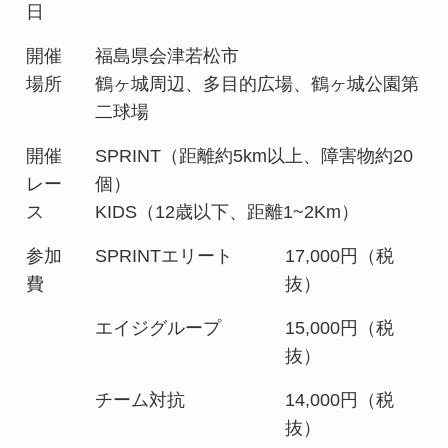
日
開催
福島県会津若松市
場所
鶴ヶ城周辺、多目的広場、鶴ヶ城公園第
二球場
開催
SPRINT（距離約5km以上、障害物約20
レー
個）
ス
KIDS（12歳以下、距離1~2Km）
参加
SPRINTエリート
17,000円（税
費
抜）
エイジグループ
15,000円（税
抜）
チーム対抗
14,000円（税
抜）