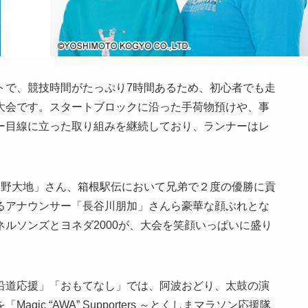
トで、競技時間がたっぷり7時間あるため、初心者でも走
大会です。スタートブロックに沿った手荷物預けや、事
ー目線に立った取り組みを継続しており、ランナーはレ
神野大地」さん、箱根駅伝において兄弟で２度の優勝に貢
るアナウンサー「長谷川朋加」さんら豪華な顔ぶれとな
ルソンズとヨネダ2000が、大会を笑顔いっぱいに盛り
沿道応援」「おもてなし」では、阿波おどり、太鼓の演
ic “AWA” Supporters ～とくしまマラソン応援隊