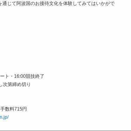
を通じて阿波国のお接待文化を体験してみてはいかがで
タート・16:00競技終了
達し次第締め切り
ー手数料715円
.jp/