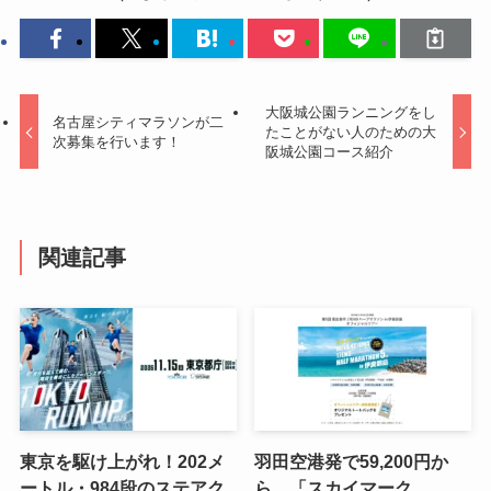
大阪城公園ランニングをし
名古屋シティマラソンが二
たことがない人のための大
次募集を行います！
阪城公園コース紹介
関連記事
東京を駆け上がれ！202メ
羽田空港発で59,200円か
ートル・984段のステアク
ら。「スカイマーク