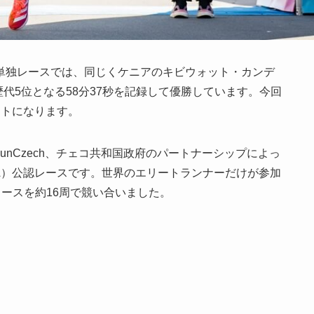
単独レースでは、同じくケニアのキビウォット・カンデ
いて世界歴代5位となる58分37秒を記録して優勝しています。今回
ートになります。
RunCzech、チェコ共和国政府のパートナーシップによっ
A）公認レースです。世界のエリートランナーだけが参加
コースを約16周で競い合いました。