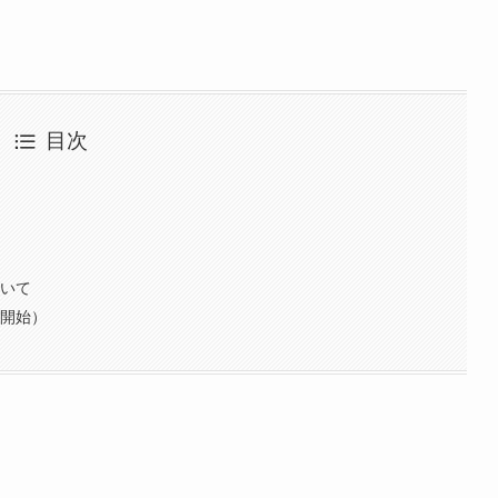
目次
ついて
売開始）