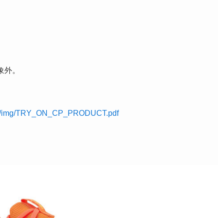
象外。
2023/img/TRY_ON_CP_PRODUCT.pdf