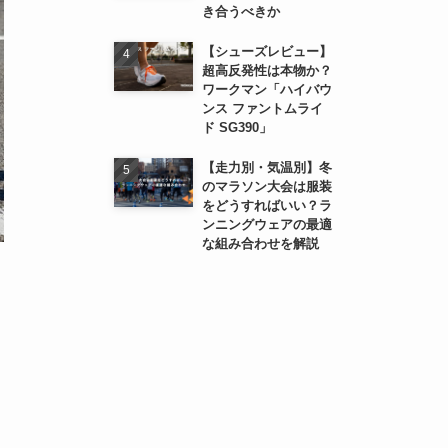
き合うべきか
【シューズレビュー】
超高反発性は本物か？
ワークマン「ハイバウ
ンス ファントムライ
ド SG390」
【走力別・気温別】冬
のマラソン大会は服装
をどうすればいい？ラ
ンニングウェアの最適
な組み合わせを解説