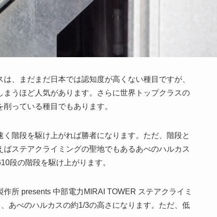
スは、まだまだ日本では認知度が高くない種目ですが、
しまうほど人気があります。さらに世界トップクラスの
を削っている種目でもあります。
速く階段を駆け上がれば勝者になります。ただ、階段と
えばステアクライミングの聖地でもあるあべのハルカス
610段の階段を駆け上がります。
resents 中部電力MIRAI TOWER ステアクライミ
と、あべのハルカスの約1/3の高さになります。ただ、低