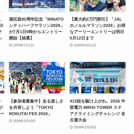
。
港区政80周年記念「MINATO
【最大約2万円割引】「JAL
第5
シティハーフマラソン2026」
ホノルルマラソン2026」お得
マ
が7月1日9時からエントリー
なアーリーエントリーは明日
シ
開始【抽選】
5月12日まで
2026年7月1日
2026年5月11日
チ
【参加者募集中】走る楽しさ
415段を駆け上がれ。2026 中
が
を共有しよう「TOKYO
部電力 MIRAI TOWER ステ
リー
ROKUTAI FES 2026」
アクライミングチャレンジ 名
古屋大会
2026年3月10日
2026年2月25日