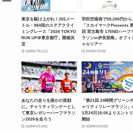
東京を駆け上がれ！202メー
羽田空港発で59,200円から
トル・984段のステアクライ
「スカイマークPresents 
ミングレース「2026 TOKYO
回 宮古島市 17ENDハーフ
RUN UP＠東京都庁」開催決
ラソンin伊良部島」オフィ
定
ャルツアー
2026年7月11日
2026年7月4日
あなたの走りを誰かの笑顔
「第21回 24時間グリーン
に。チャリティランナーとし
ャリティリレーマラソン」
て東京レガシーハーフマラソ
3月24日18:00よりエント
ン2026を走ろう
開始
2026年4月18日
2026年3月24日